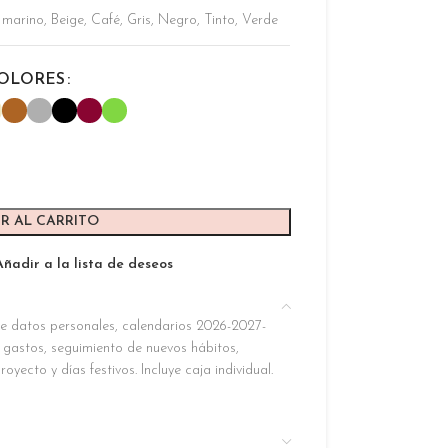
 marino
,
Beige
,
Café
,
Gris
,
Negro
,
Tinto
,
Verde
OLORES
R AL CARRITO
Añadir a la lista de deseos
e datos personales, calendarios 2026-2027-
gastos, seguimiento de nuevos hábitos,
yecto y días festivos. Incluye caja individual.