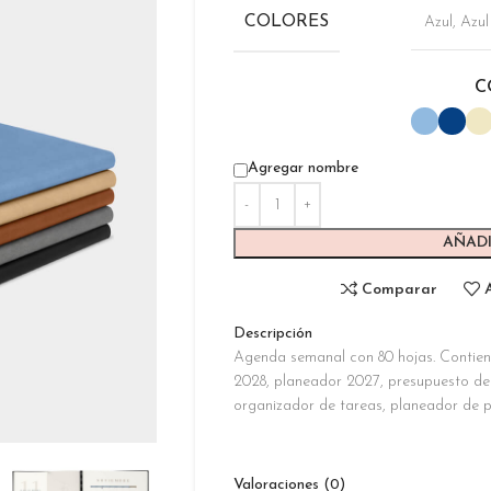
COLORES
Azul
,
Azul
C
Agregar nombre
AÑADI
Comparar
Descripción
Agenda semanal con 80 hojas. Contien
2028, planeador 2027, presupuesto de 
organizador de tareas, planeador de pro
Valoraciones (0)