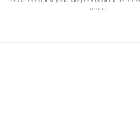
Solo te tomará un segundo para poder recibir nuestras notici
correo...