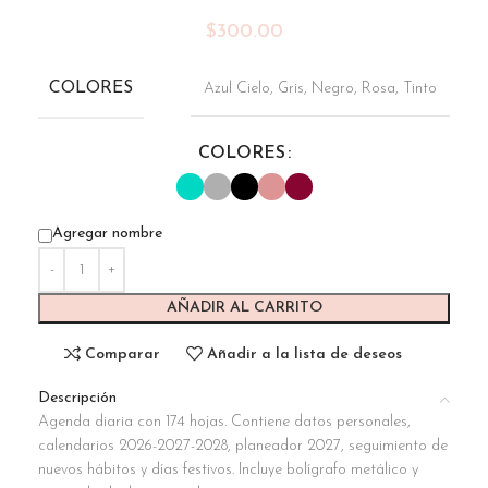
$
300.00
COLORES
Azul Cielo
,
Gris
,
Negro
,
Rosa
,
Tinto
COLORES
Agregar nombre
AÑADIR AL CARRITO
Comparar
Añadir a la lista de deseos
Descripción
Agenda diaria con 174 hojas. Contiene datos personales,
calendarios 2026-2027-2028, planeador 2027, seguimiento de
nuevos hábitos y días festivos. Incluye bolígrafo metálico y