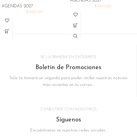
AGENDAS 2027
AGENDAS 2027
$
300.00
$
300.00
SE LA PRIMERA EN ENTERARTE
Boletín de Promociones
Solo te tomará un segundo para poder recibir nuestras noticias
más recientes en tu correo...
CONECTATE CON NOSOTROS
Síguenos
Encuéntranos en nuestras redes sociales...