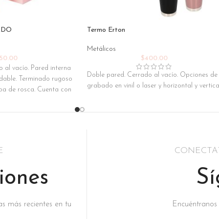
ADO
Termo Erton
Metálicos
50.00
$
400.00
 al vacío. Pared interna
Doble pared. Cerrado al vacío. Opciones de
idable. Terminado rugoso
grabado en vinil o laser y horizontal y vertica
pa de rosca. Cuenta con
E
CONECTA
iones
Sí
as más recientes en tu
Encuéntranos e