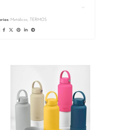
rías:
Metálicos
,
TERMOS
: