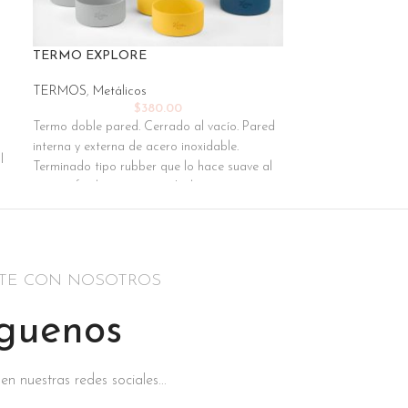
TERMO EXPLORE
Termo Ice Cup
TERMOS
,
Metálicos
TERMOS
$
380.00
Termo doble pared. Cerrado al vacío. Pared
interna y externa de acero inoxidable.
l
Terminado tipo rubber que lo hace suave al
tacto y facilita su agarre. Incluye una manga
de silicón antiderrapante sobre la base, que
permite protegerla de golpes y raspones.
Mantiene tus bebidas calientes por 6 hrs y
frías hasta 8 hrs. Capacidad de 24 Oz.
TE CON NOSOTROS
Incluye caja individual.
guenos
n nuestras redes sociales...