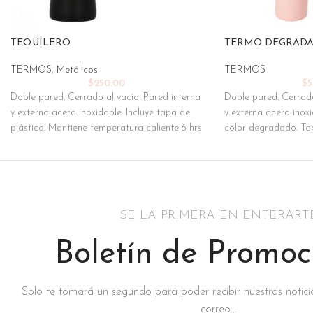
TEQUILERO
TERMO DEGRAD
TERMOS
,
Metálicos
TERMOS
$
250.00
$
5
Doble pared. Cerrado al vacío. Pared interna
Doble pared. Cerrado
y externa acero inoxidable. Incluye tapa de
y externa acero inox
plástico. Mantiene temperatura caliente 6 hrs
color degradado. Ta
SE LA PRIMERA EN ENTERART
Boletín de Promoc
Solo te tomará un segundo para poder recibir nuestras notici
correo...