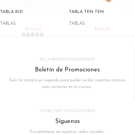
TABLA RID
TABLA TEN TEN
TABLAS
TABLAS
$
550.00
$
550.00
SE LA PRIMERA EN ENTERARTE
Boletín de Promociones
Solo te tomará un segundo para poder recibir nuestras noticias
más recientes en tu correo...
CONECTATE CON NOSOTROS
Síguenos
Encuéntranos en nuestras redes sociales...